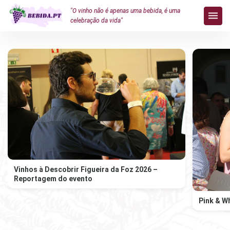
"O vinho não é apenas uma bebida, é uma
celebração da vida"
Vinhos à Descobrir Figueira da Foz 2026 –
Reportagem do evento
Pink & W