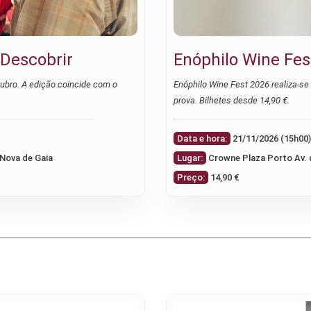
 Descobrir
Enóphilo Wine Fes
tubro. A edição coincide com o
Enóphilo Wine Fest 2026 realiza-s
prova. Bilhetes desde 14,90 €.
Data e hora:
 Nova de Gaia
Lugar:
Crowne Plaza Porto Av. 
Preço:
14,90 €