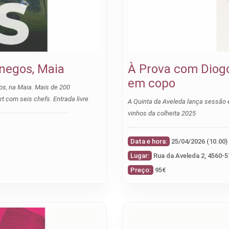
ónegos, Maia
À Prova com Diogo
em copo
os, na Maia. Mais de 200
t com seis chefs. Entrada livre
A Quinta da Aveleda lança sessão e
vinhos da colheita 2025
Data e hora:
Lugar:
Rua da Aveleda 2, 4560-5
Preço:
95€