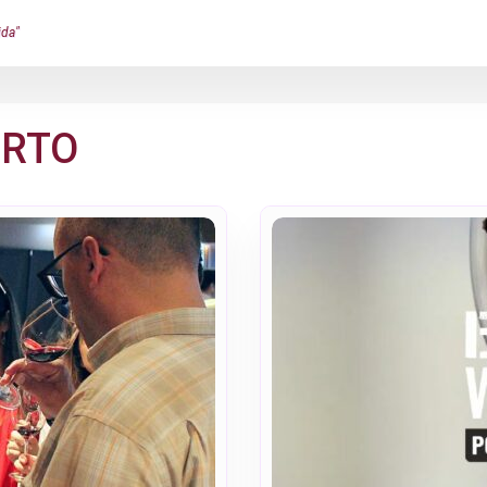
ida"
ORTO