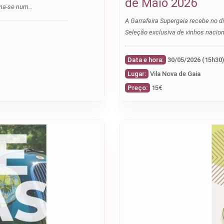
de Maio 2026
orma-se num…
A Garrafeira Supergaia recebe no dia 30 de maio 2026 uma prova de vinhos 
Seleção exclusiva de vinhos nacion
Data e hora:
Lugar:
Vila Nova de Gaia
Preço:
15€