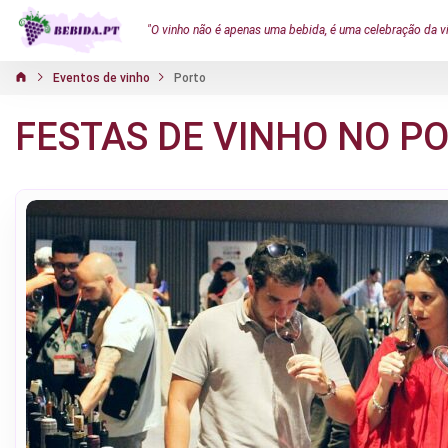
"O vinho não é apenas uma bebida, é uma celebração da v
Eventos de vinho
Porto
FESTAS DE VINHO NO P