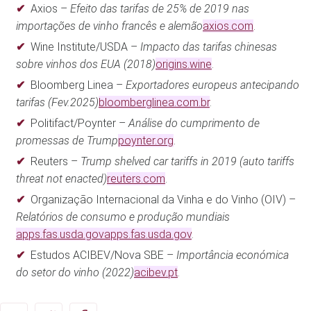
Axios –
Efeito das tarifas de 25% de 2019 nas
importações de vinho francês e alemão
axios.com
.
Wine Institute/USDA –
Impacto das tarifas chinesas
sobre vinhos dos EUA (2018)
origins.wine
.
Bloomberg Linea –
Exportadores europeus antecipando
tarifas (Fev.2025)
bloomberglinea.com.br
.
Politifact/Poynter –
Análise do cumprimento de
promessas de Trump
poynter.org
.
Reuters –
Trump shelved car tariffs in 2019 (auto tariffs
threat not enacted)
reuters.com
.
Organização Internacional da Vinha e do Vinho (OIV) –
Relatórios de consumo e produção mundiais
apps.fas.usda.gov
apps.fas.usda.gov
.
Estudos ACIBEV/Nova SBE –
Importância económica
do setor do vinho (2022)
acibev.pt
.