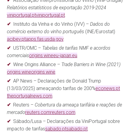
Associação Interprofissional do Vinho (ViniPortugal) –
Relatórios estatísticos de exportação 2019-2024
viniportugal.pt
viniportugal.pt
.
Instituto da Vinha e do Vinho (IVV) –
Dados do
comércio externo do vinho português
(INE/Eurostat)​
acibev.pt
apps.fas.usda.gov
.
USTR/OMC –
Tabelas de tarifas NMF e acordos
comerciais
origins.wine
eu-japan.eu
.
Wine Origins Alliance –
Trade Barriers in Wine (2021)
origins.wine
origins.wine
.
AP News – Declarações de Donald Trump
(13/03/2025) ameaçando tarifas de 200%​
econews.pt
theportugalnews.com
.
Reuters –
Cobertura da ameaça tarifária e reações de
mercado
reuters.com
reuters.com
.
Sábado/Lusa – Declarações da ViniPortugal sobre
impacto de tarifas​
sabado.pt
sabado.pt
.