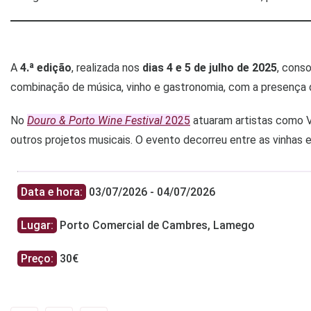
A
4.ª edição
, realizada nos
dias 4 e 5 de julho de 2025
, cons
combinação de música, vinho e gastronomia, com a presença d
No
Douro & Porto Wine Festival
2025
atuaram artistas como V
outros projetos musicais. O evento decorreu entre as vinhas e
Data e hora:
03/07/2026 - 04/07/2026
Lugar:
Porto Comercial de Cambres, Lamego
Preço:
30€