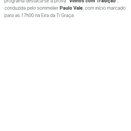
programa destaca-se a prova
“Vinhos com Tradição”
,
conduzida pelo sommelier
Paulo Vale
, com início marcado
para as 17h00 na Eira da Ti Graça.