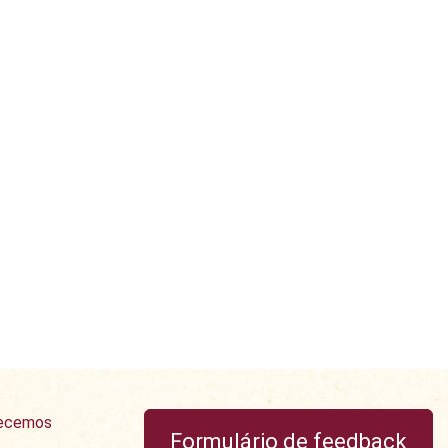
recemos
Formulário de feedback