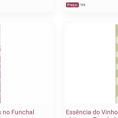
Preço:
15€
s no Funchal
Essência do Vinho