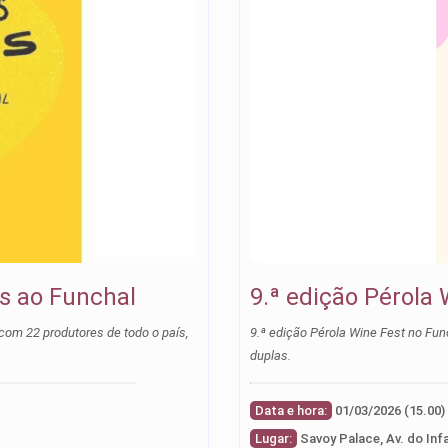
es ao Funchal
9.ª edição Pérola
9.ª edição Pérola Wine Fest no Fun
duplas.
Data e hora:
Lugar:
Savoy Palace, Av. do Inf