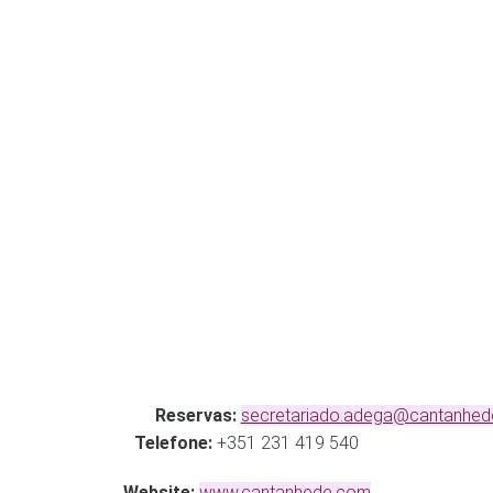
Reservas:
secretariado.adega@cantanhe
Telefone:
+351 231 419 540
Website:
www.cantanhede.com