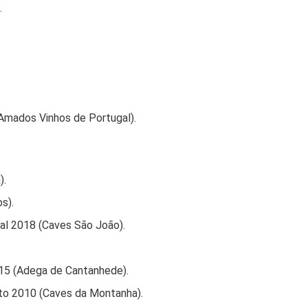
.
mados Vinhos de Portugal).
).
s).
l 2018 (Caves São João).
015 (Adega de Cantanhede).
uto 2010 (Caves da Montanha).