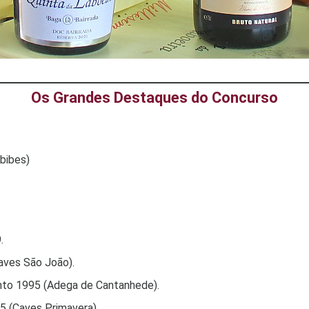
Os Grandes Destaques do Concurso
bibes)
.
aves São João).
nto 1995 (Adega de Cantanhede).
5 (Caves Primavera).