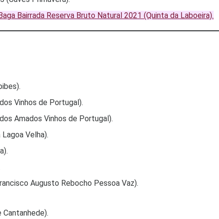
Baga Bairrada Reserva Bruto Natural 2021 (Quinta da Laboeira).
ibes).
os Vinhos de Portugal).
dos Amados Vinhos de Portugal).
 Lagoa Velha).
a).
.
(Francisco Augusto Rebocho Pessoa Vaz).
 Cantanhede).