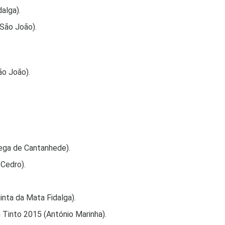
alga).
São João).
o João).
ega de Cantanhede).
Cedro).
inta da Mata Fidalga).
Tinto 2015 (António Marinha).