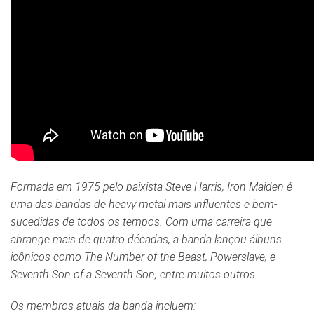
Formada em 1975 pelo baixista Steve Harris, Iron Maiden é
uma das bandas de heavy metal mais influentes e bem-
sucedidas de todos os tempos. Com uma carreira que
abrange mais de quatro décadas, a banda lançou álbuns
icônicos como The Number of the Beast, Powerslave, e
Seventh Son of a Seventh Son, entre muitos outros.
Os membros atuais da banda incluem: