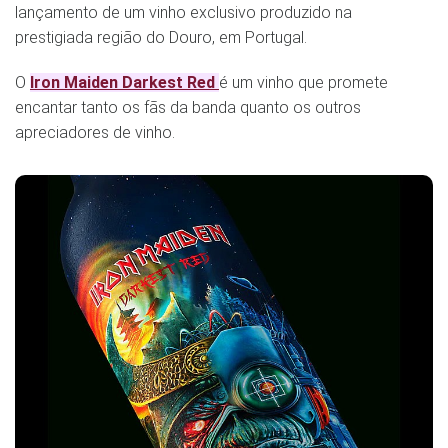
lançamento de um vinho exclusivo produzido na
prestigiada região do Douro, em Portugal.
O
Iron Maiden Darkest Red
é um vinho que promete
encantar tanto os fãs da banda quanto os outros
apreciadores de vinho.