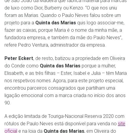
de São João da Madeira que fabrica material para marcas
de luxo como Dior, Burberry ou Kenzo. “O que nos uniu
foram as Marias. Quando o Paulo Neves falou sobre um
projeto para a
Quinta das Marias
quis logo associar-me,
fazer as caixas, porque Maria é o nome da minha mãe, a
fundadora empresa, e também da mãe do Paulo Neves”,
refere Pedro Ventura, administrador da empresa.
Peter Eckert
, de resto, batizou a propriedade em Oliveira
do Conde como
Quinta das Marias
porque a mulher,
Elisabeth, e as três filhas – Ester, Isabel e Julia – têm Maria
nos respetivos nomes. Agora, para este projeto especial,
encontrou parceiros consagrados que partilham uma
ligação emocional com a marca criada no início dos anos
90.
A edição limitada de Touriga-Nacional Reserva 2020 com
rótulos de Paulo Neves está disponível para venda no
site
oficial
e na loja da
Quinta das Marias
, em Oliveira do