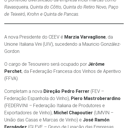
Ravasqueira, Quinta do Côtto, Quinta do Retiro Novo, Paço
de Teixeiró, Krohn e Quinta de Pancas.
A nova Presidente do CEEV é
Marzia Varvaglione
, da
Unione Italiana Vini (UIV), sucedendo a Mauricio González-
Gordon.
O cargo de Tesoureiro será ocupado por
Jérôme
Perchet
, da Federação Francesa dos Vinhos de Aperitivo
(FFVA).
Completam a nova
Direção Pedro Ferrer
(FEV –
Federação Espanhola do Vinho),
Piero Mastroberardino
(FEDERVINI – Federação Italiana de Produtores e
Exportadores de Vinho),
Michel Chapoutier
(UMVIN –
União das Casas e Marcas de Vinho) e
José Ramón
Fernández
(GLEVE – Grupo de Ligação das Empresas