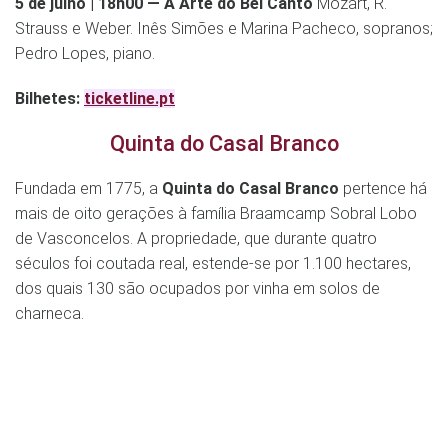
5 de julho | 18h00 — A Arte do Bel Canto
Mozart, R.
Strauss e Weber. Inês Simões e Marina Pacheco, sopranos;
Pedro Lopes, piano.
Bilhetes:
ticketline.pt
Quinta do Casal Branco
Fundada em 1775, a
Quinta do Casal Branco
pertence há
mais de oito gerações à família Braamcamp Sobral Lobo
de Vasconcelos. A propriedade, que durante quatro
séculos foi coutada real, estende-se por 1.100 hectares,
dos quais 130 são ocupados por vinha em solos de
charneca.