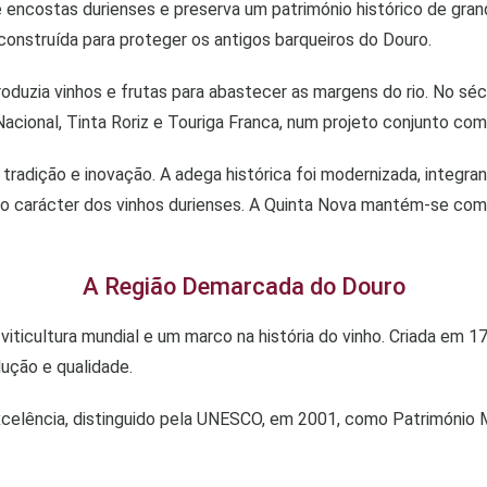
ncostas durienses e preserva um património histórico de grande 
construída para proteger os antigos barqueiros do Douro.
roduzia vinhos e frutas para abastecer as margens do rio. No sé
acional, Tinta Roriz e Touriga Franca, num projeto conjunto com 
 tradição e inovação. A adega histórica foi modernizada, integ
o carácter dos vinhos durienses. A Quinta Nova mantém-se como
A Região Demarcada do Douro
cultura mundial e um marco na história do vinho. Criada em 1756
ução e qualidade.
celência, distinguido pela UNESCO, em 2001, como Património M