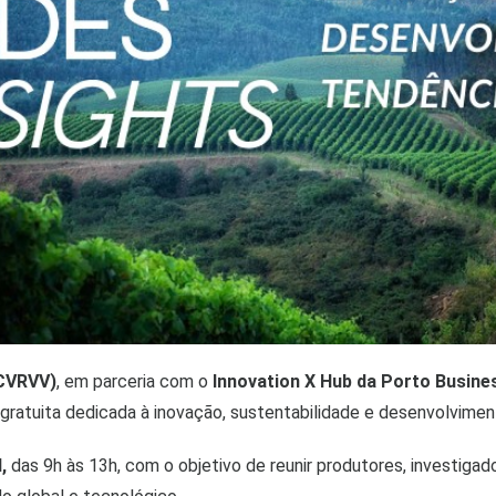
(CVRVV)
, em parceria com o
Innovation X Hub da Porto Busine
a gratuita dedicada à inovação, sustentabilidade e desenvolviment
,
das 9h às 13h, com o objetivo de reunir produtores, investig