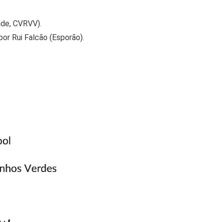
ade, CVRVV).
or Rui Falcão (Esporão).