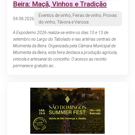
Beira: Maçã, Vinhos e Tradição
Eventos de vinho, Feiras de vinho, Provas
04.08.2026
do vinho, Távora e Varosa
A Expodemo 2026 realiza-se entre os dias 10 e 13 de
setembro no Largo do Tabolado e nas artérias centrais de
Moimenta da Beira. Organizada pela Câmara Municipal de
Moimenta da Beira, esta feira destaca a produção agrícola,
vinícola e artesanal do concelho. O acesso ao recinto
permanece gratuito ao...